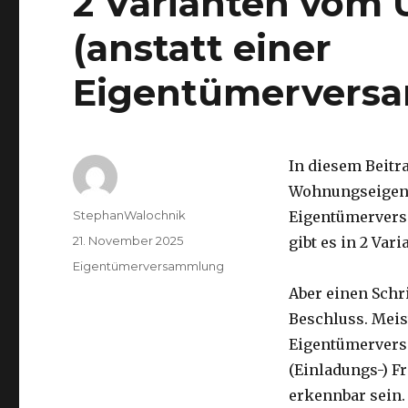
2 Varianten vom 
(anstatt einer
Eigentümervers
In diesem Beitr
Wohnungseigent
Autor
StephanWalochnik
Eigentümervers
Veröffentlicht
21. November 2025
gibt es in 2 Vari
am
Kategorien
Eigentümerversammlung
Aber einen Schr
Beschluss. Meis
Eigentümerversa
(Einladungs-) F
erkennbar sein.