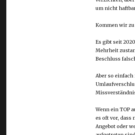
um nicht haftbar
Kommen wir zu V
Es gibt seit 20
Mehrheit zustan
Beschluss falsc
Aber so einfach
Umlaufverschlus
Missverständnis
Wenn ein TOP a
es oft vor, das
Angebot oder w
aufgetreten sin