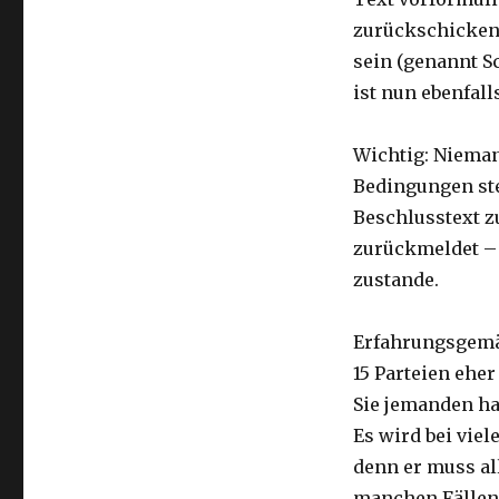
zurückschicken.
sein (genannt S
ist nun ebenfall
Wichtig: Nieman
Bedingungen ste
Beschlusstext z
zurückmeldet – 
zustande.
Erfahrungsgemäß
15 Parteien eher
Sie jemanden hab
Es wird bei viel
denn er muss al
manchen Fällen i