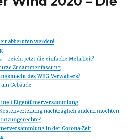
er Wind 2020 – Die
eit abberufen werden!
g
 reicht jetzt die einfache Mehrheit?
 kurze Zusammenfassung
ungsmacht des WEG-Verwalters?
n am Gebäude
line-) Eigentümerversammlung
Kostenverteilung nachträglich ändern möchten
nutzungsrechte?
tümerversammlung in der Corona-Zeit
ng