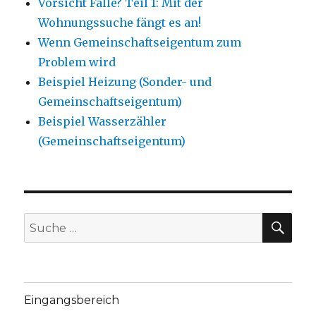
Vorsicht Falle? Teil 1: Mit der
Wohnungssuche fängt es an!
Wenn Gemeinschaftseigentum zum
Problem wird
Beispiel Heizung (Sonder- und
Gemeinschaftseigentum)
Beispiel Wasserzähler
(Gemeinschaftseigentum)
SU
Suche
nach:
Eingangsbereich