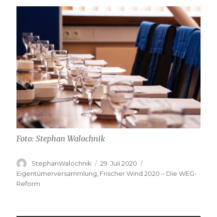
Foto: Stephan Walochnik
Autor
Veröffentlicht
Kategorien
StephanWalochnik
29. Juli 2020
am
Eigentümerversammlung
,
Frischer Wind 2020 – Die WEG-
Reform