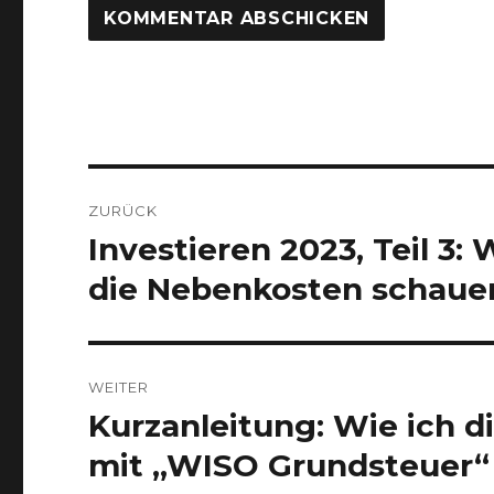
Beitragsnavigation
ZURÜCK
Investieren 2023, Teil 3
Vorheriger
Beitrag:
die Nebenkosten schaue
WEITER
Kurzanleitung: Wie ich 
Nächster
Beitrag:
mit „WISO Grundsteuer“ 