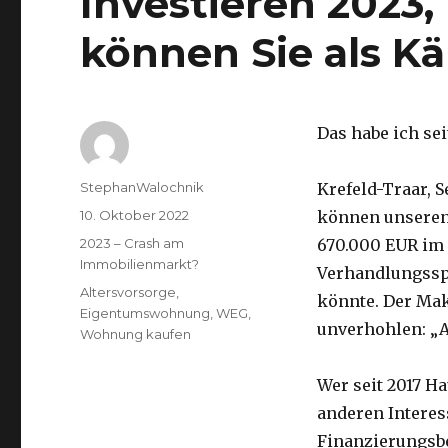
Investieren 2023, 
können Sie als K
Das habe ich sei
Autor
StephanWalochnik
Krefeld-Traar, 
Veröffentlicht
10. Oktober 2022
können unseren 
am
Kategorien
2023 – Crash am
670.000 EUR im 
Immobilienmarkt?
Verhandlungsspi
Schlagwörter
Altersvorsorge
,
könnte. Der Makl
Eigentumswohnung
,
WEG
,
unverhohlen: „A
Wohnung kaufen
Wer seit 2017 H
anderen Intere
Finanzierungsbe