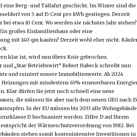
f eine Berg- und Talfahrt geschickt. Im Winter sind die
seldorf von 5 auf 15 Cent pro kWh gestiegen. Derzeit
r bei etwa 10 Cent. Wo werden sie nächstes Jahr stehen?
 Ein großes Einfamilienhaus oder eine
g mit 140 qm kaufen? Derzeit wohl eher nicht. Käufe
ück.
rn klar ist, wird nun übers Knie gebrochen.
 und „Star-Betriebswirt“ Robert Habeck schreibt nun
xte und ruiniert unsere Immobilienwerte. Ab 2024
h Heizungen mit mindestens 65% erneuerbaren Energie
. Klar dürfen Sie jetzt noch schnell eine neue
auen, die müssen Sie aber nach dem neuen GEG nach 1
ausrupfen. In der EU müssen bis 2033 alle Wohngebäude
zienzklasse D hochsaniert werden. Ziffer D auf Ihrem
 entspricht der Wärmeschutzverordnung von 1982. Bei
Gebäuden stehen somit kostenintensive Investitionen in