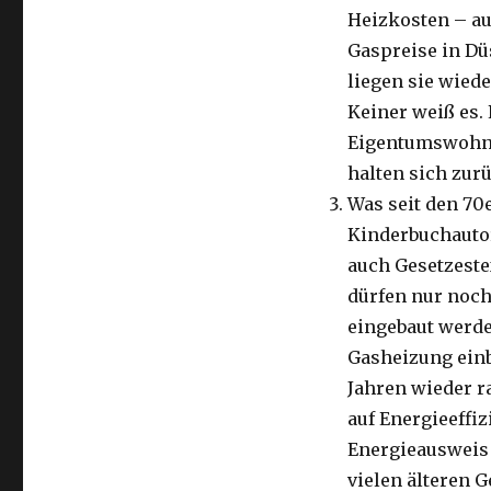
Heizkosten – au
Gaspreise in Düs
liegen sie wiede
Keiner weiß es.
Eigentumswohnun
halten sich zur
Was seit den 70e
Kinderbuchautor
auch Gesetzeste
dürfen nur noc
eingebaut werden
Gasheizung einb
Jahren wieder r
auf Energieeffi
Energieausweis
vielen älteren 