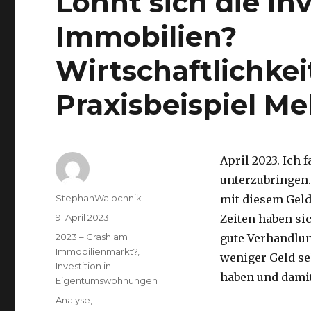
Lohnt sich die Inv
Immobilien?
Wirtschaftlichke
Praxisbeispiel M
April 2023. Ich
unterzubringen
Autor
StephanWalochnik
mit diesem Geld
Veröffentlicht
9. April 2023
Zeiten haben si
am
Kategorien
2023 – Crash am
gute Verhandlu
Immobilienmarkt?
,
weniger Geld se
Investition in
haben und damit
Eigentumswohnungen
Schlagwörter
Analyse
,