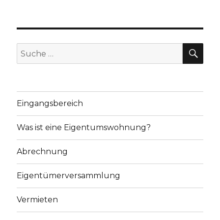
SU
Suche
nach:
Eingangsbereich
Was ist eine Eigentumswohnung?
Abrechnung
Eigentümerversammlung
Vermieten