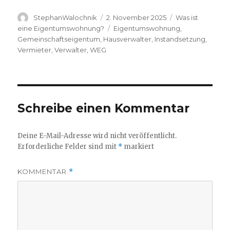
Autor
Veröffentlicht
Kategorien
StephanWalochnik
2. November 2025
Was ist
am
Schlagwörter
eine Eigentumswohnung?
Eigentumswohnung
,
Gemeinschaftseigentum
,
Hausverwalter
,
Instandsetzung
,
Vermieter
,
Verwalter
,
WEG
Schreibe einen Kommentar
Deine E-Mail-Adresse wird nicht veröffentlicht.
Erforderliche Felder sind mit
*
markiert
KOMMENTAR
*