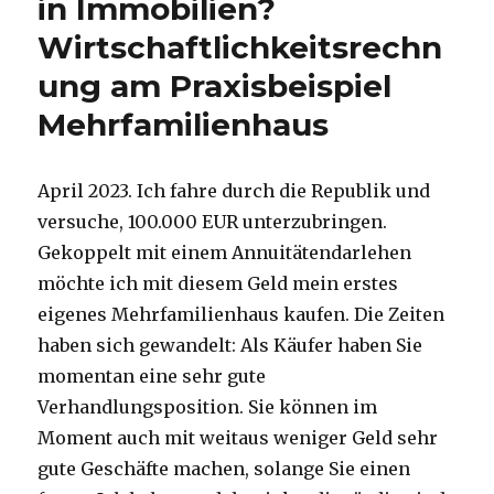
in Immobilien?
Sie
Wirtschaftlichkeitsrechn
aus
den
ung am Praxisbeispiel
Mieteinnahmen
die
Mehrfamilienhaus
Preisobergrenze
berechnen.
April 2023. Ich fahre durch die Republik und
versuche, 100.000 EUR unterzubringen.
Gekoppelt mit einem Annuitätendarlehen
möchte ich mit diesem Geld mein erstes
eigenes Mehrfamilienhaus kaufen. Die Zeiten
haben sich gewandelt: Als Käufer haben Sie
momentan eine sehr gute
Verhandlungsposition. Sie können im
Moment auch mit weitaus weniger Geld sehr
gute Geschäfte machen, solange Sie einen