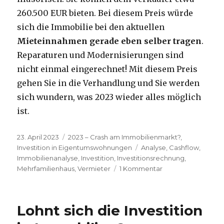
260.500 EUR bieten. Bei diesem Preis würde
sich die Immobilie bei den aktuellen
Mieteinnahmen gerade eben selber tragen
.
Reparaturen und Modernisierungen sind
nicht einmal eingerechnet! Mit diesem Preis
gehen Sie in die Verhandlung und Sie werden
sich wundern, was 2023 wieder alles möglich
ist.
Veröffentlicht
Kategorien
23. April 2023
2023 – Crash am Immobilienmarkt?
,
am
Schlagwörter
Investition in Eigentumswohnungen
Analyse
,
Cashflow
,
Immobilienanalyse
,
Investition
,
Investitionsrechnung
,
zu
Mehrfamilienhaus
,
Vermieter
1 Kommentar
Beispiel
1:
Cashflow-
Lohnt sich die Investition
Berechnung:
Wie