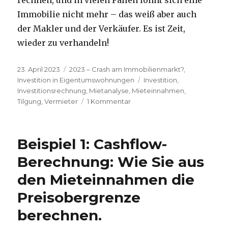
rechnen, und in vielen Fällen lohnt sich eine
Immobilie nicht mehr – das weiß aber auch
der Makler und der Verkäufer. Es ist Zeit,
wieder zu verhandeln!
Veröffentlicht
Kategorien
23. April 2023
2023 – Crash am Immobilienmarkt?
,
am
Schlagwörter
Investition in Eigentumswohnungen
Investition
,
Investitionsrechnung
,
Mietanalyse
,
Mieteinnahmen
,
zu
Tilgung
,
Vermieter
1 Kommentar
Beispiel
1,
Fortsetzung:
Beispiel 1: Cashflow-
Ein
„Missverständnis“
Berechnung: Wie Sie aus
des
den Mieteinnahmen die
Maklers
bei
Preisobergrenze
den
Mieteinnahmen.
berechnen.