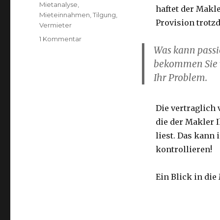
Mietanalyse
,
haftet der Makl
Mieteinnahmen
,
Tilgung
,
Provision trotz
Vermieter
zu
1 Kommentar
Was kann passi
Beispiel
1,
bekommen Sie vi
Fortsetzung:
Ihr Problem.
Ein
„Missverständnis“
des
Die vertraglich 
Maklers
die der Makler 
bei
den
liest. Das kann 
Mieteinnahmen.
kontrollieren!
Ein Blick in die