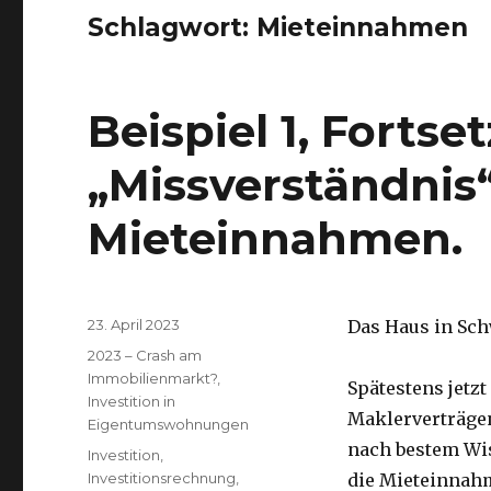
Schlagwort:
Mieteinnahmen
Beispiel 1, Fortse
„Missverständnis“
Mieteinnahmen.
Veröffentlicht
23. April 2023
Das Haus in Sch
am
Kategorien
2023 – Crash am
Immobilienmarkt?
,
Spätestens jetzt
Investition in
Maklerverträgen
Eigentumswohnungen
nach bestem Wi
Schlagwörter
Investition
,
Investitionsrechnung
,
die Mieteinnahm