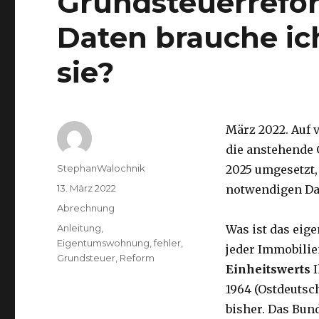
Grundsteuerrefo
Daten brauche ic
sie?
März 2022. Auf
die anstehende 
Autor
StephanWalochnik
2025 umgesetzt, 
Veröffentlicht
13. März 2022
notwendigen Dat
am
Kategorien
Abrechnung
Schlagwörter
Anleitung
,
Was ist das eige
Eigentumswohnung
,
fehler
,
jeder Immobilie
Grundsteuer
,
Reform
Einheitswerts
I
1964 (Ostdeutsc
bisher. Das Bun