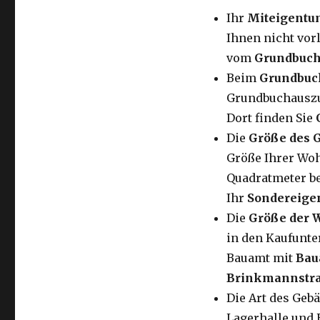
Ihr
Miteigentu
Ihnen nicht vor
vom
Grundbuc
Beim
Grundbuc
Grundbuchauszug,
Dort finden Sie
Die
Größe des 
Größe Ihrer Woh
Quadratmeter be
Ihr
Sondereige
Die
Größe der
in den Kaufunte
Bauamt mit
Bau
Brinkmannstra
Die Art des Geb
Lagerhalle und