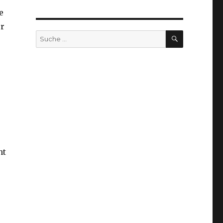
e
er
SUCHEN
Suche
nach:
ht