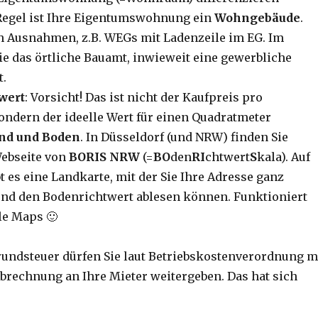
Regel ist Ihre Eigentumswohnung ein
Wohngebäude
.
ch Ausnahmen, z.B. WEGs mit Ladenzeile im EG. Im
Sie das örtliche Bauamt, inwieweit eine gewerbliche
t.
wert
: Vorsicht! Das ist nicht der Kaufpreis pro
ondern der ideelle Wert für einen Quadratmeter
nd und Boden
. In Düsseldorf (und NRW) finden Sie
Webseite von
BORIS NRW
(=
BO
den
RI
chtwert
S
kala). Auf
t es eine Landkarte, mit der Sie Ihre Adresse ganz
und den Bodenrichtwert ablesen können. Funktioniert
le Maps 🙂
rundsteuer dürfen Sie laut Betriebskostenverordnung m
Abrechnung an Ihre Mieter weitergeben. Das hat sich