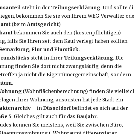
msanteil
steht in der
Teilungserklärung
. Und sollte di
liegen, bekommen Sie sie von Ihrem WEG-Verwalter od
hamt
(beim
Amtsgericht
).
hamt
bekommen Sie auch den (kostenpflichtigen)
 falls Sie Ihren seit dem Kauf verlegt haben sollten.
Gemarkung, Flur und Flurstück
.
Grundstücks
steht in Ihrer
Teilungserklärung
. Die
nung finden Sie dort nicht zwangsläufig, denn die
treffen ja nicht die Eigentümergemeinschaft, sondern
ntum
.
 Wohnung
(Wohnflächenberechnung) finden Sie vielleic
rlagen Ihrer Wohnung, ansonsten hat jede Stadt ein
aktenarchiv
– in
Düsseldorf
befindet es sich auf der
ße 5
. Gleiches gilt auch für das
Baujahr
.
äudes kennen Sie meistens, weil Sie zwischen Büro,
 Eigentumswohnung (=Wohnraum) differenzieren