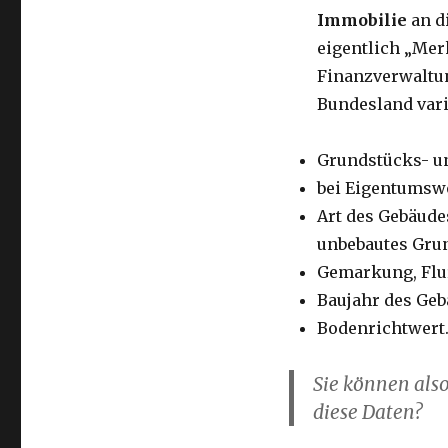
Immobilie
an d
eigentlich „Mer
Finanzverwaltun
Bundesland vari
Grundstücks- u
bei Eigentumsw
Art des Gebäude
unbebautes Grun
Gemarkung, Flur
Baujahr des Ge
Bodenrichtwert
Sie können als
diese Daten?