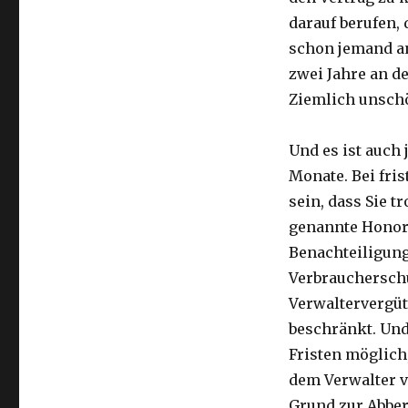
darauf berufen, 
schon jemand and
zwei Jahre an d
Ziemlich unschö
Und es ist auch 
Monate. Bei fri
sein, dass Sie 
genannte Honor
Benachteiligung
Verbraucherschu
Verwaltervergüt
beschränkt. Und
Fristen möglich,
dem Verwalter v
Grund zur Abber