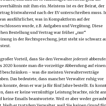
verhältnis mit ihm ein. Meistens ist es der Beirat, der
rtrag fristwahrend nach der EV unterschreiben muss. 
twas ausführlicher, was in Kompaktform auf der
chlossen wurde, z.B. Aufgaben und Vergütung. Diese
en Bestellung und Vertrag war früher „nur“
nung in der Rechtsprechung, jetzt steht sie schwarz a
stext.
 großer Vorteil, dass Sie den Verwalter
jederzeit
abberufe
s 2020 konnte man die vorzeitige Abberufung auf einen
 beschränken – was die meisten Verwalterverträge
ben. Das bedeutete, dass mancher Verwalter ruhig vor
n konnte, denn er war ja für fünf Jahre bestellt. Es konn
 dass er keine vernünftige Leistung brachte, nicht an
d keine Emails beantwortete. Weil er aber weder geraub
, bleib er trotzdem Verwalter, weil Sie keinen Grund für