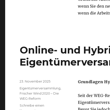
wenn Sie den ne
wenn die Arbeits
Online- und Hybr
Eigentümervers
Veröffentlicht
23. November 2025
Grundlagen Hy
am
Kategorien
Eigentümerversammlung
,
Frischer Wind 2020 – Die
Seit der WEG-Re
WEG-Reform
Eigentümerversa
Schreibe einen
Bevor Sie jedoc