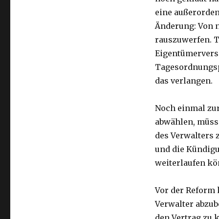
eine außerorden
Änderung: Von n
rauszuwerfen. T
Eigentümervers
Tagesordnungsp
das verlangen.
Noch einmal zur
abwählen, müsse
des Verwalters 
und die Kündigu
weiterlaufen kö
Vor der Reform 
Verwalter abzub
den Vertrag zu 