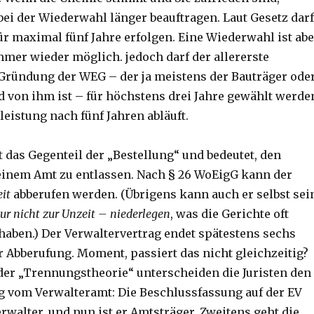
bei der Wiederwahl länger beauftragen. Laut Gesetz darf
ür maximal fünf Jahre erfolgen. Eine Wiederwahl ist abe
mer wieder möglich. jedoch darf der allererste
Gründung der WEG – der ja meistens der Bauträger ode
d von ihm ist – für höchstens drei Jahre gewählt werde
eistung nach fünf Jahren abläuft.
 das Gegenteil der „Bestellung“ und bedeutet, den
einem Amt zu entlassen. Nach § 26 WoEigG kann der
eit
abberufen werden. (Übrigens kann auch er selbst sei
nur nicht zur Unzeit – niederlegen
, was die Gerichte oft
 haben.) Der Verwaltervertrag endet spätestens sechs
 Abberufung. Moment, passiert das nicht gleichzeitig?
 der „Trennungstheorie“ unterscheiden die Juristen den
g vom Verwalteramt: Die Beschlussfassung auf der EV
erwalter, und nun ist er Amtsträger. Zweitens geht die