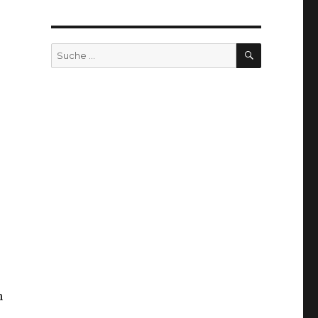
SUCHEN
Suche
nach:
h