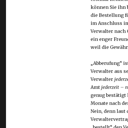
Der
können Sie ihn 
Verwalter
kann
die Bestellung f
jederzeit
im Anschluss im
abberufen
Verwalter nach 
werden!
ein enger Freun
weil die Gewährl
„Abberufung“ ist
Verwalter aus s
Verwalter
jederz
Amt
jederzeit – 
genug bestätigt
Monate nach der
Nein, denn laut
Verwaltervertra
„bestellt“ den V