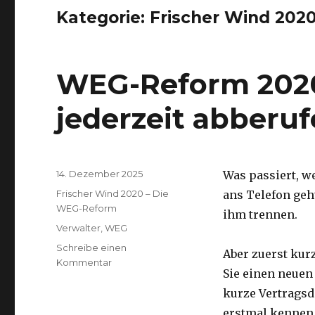
Kategorie:
Frischer Wind 202
WEG-Reform 2020
jederzeit abberu
Veröffentlicht
14. Dezember 2025
Was passiert, we
am
Kategorien
Frischer Wind 2020 – Die
ans Telefon geh
WEG-Reform
ihm trennen.
Schlagwörter
Verwalter
,
WEG
Schreibe einen
Aber zuerst kur
zu
Kommentar
Sie einen neuen
WEG-
Reform
kurze Vertragsda
2020:
erstmal kennen.