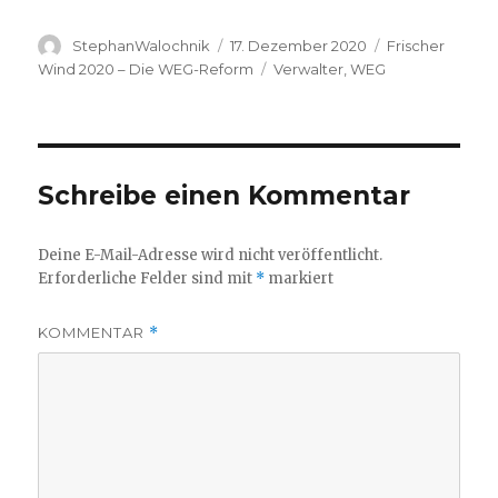
Autor
Veröffentlicht
Kategorien
StephanWalochnik
17. Dezember 2020
Frischer
am
Schlagwörter
Wind 2020 – Die WEG-Reform
Verwalter
,
WEG
Schreibe einen Kommentar
Deine E-Mail-Adresse wird nicht veröffentlicht.
Erforderliche Felder sind mit
*
markiert
KOMMENTAR
*