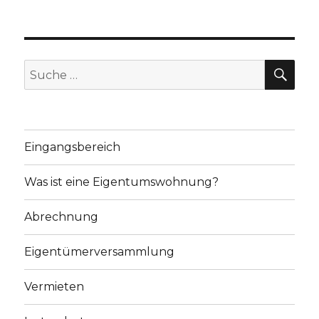
SU
Suche
nach:
Eingangsbereich
Was ist eine Eigentumswohnung?
Abrechnung
Eigentümerversammlung
Vermieten