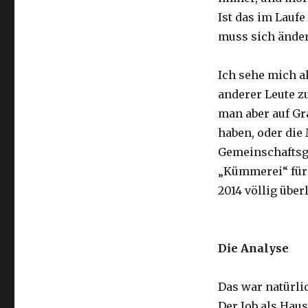
Ist das im Lauf
muss sich ände
Ich sehe mich a
anderer Leute z
man aber auf Gr
haben, oder die
Gemeinschaftsgef
„Kümmerei“ für 
2014 völlig über
Die Analyse
Das war natürli
Der Job als Hau