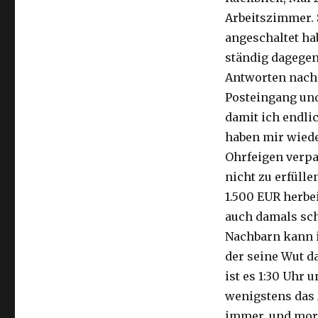
für
Arbeitszimmer. 
Hausverwalter
–
angeschaltet ha
Weg
ständig dagegen
von
Antworten nach 
der
überarbeiteten
Posteingang und
Büroleiche
damit ich endli
haben mir wiede
Ohrfeigen verpa
nicht zu erfüll
1.500 EUR herbe
auch damals sch
Nachbarn kann i
der seine Wut d
ist es 1:30 Uhr 
wenigstens das 
immer, und mor