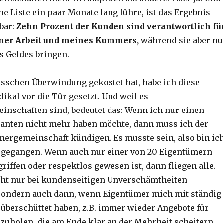
ne Liste ein paar Monate lang führe, ist das Ergebnis
bar:
Zehn Prozent der Kunden sind verantwortlich fü
ner Arbeit und meines Kummers,
während sie aber nu
s Geldes bringen.
isschen Überwindung gekostet hat, habe ich diese
ikal vor die Tür gesetzt. Und weil es
nschaften sind, bedeutet das: Wenn ich nur einen
anten nicht mehr haben möchte, dann muss ich der
ergemeinschaft kündigen. Es musste sein, also bin ic
rgegangen. Wenn auch nur einer von 20 Eigentümern
riffen oder respektlos gewesen ist, dann fliegen alle.
cht nur bei kundenseitigen Unverschämtheiten
sondern auch dann, wenn Eigentümer mich mit ständig
überschüttet haben, z.B. immer wieder Angebote für
holen, die am Ende klar an der Mehrheit scheitern