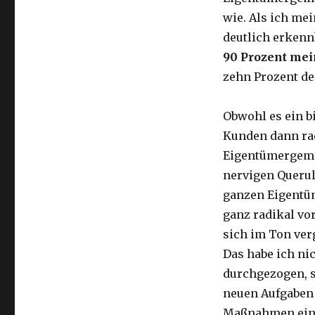
wie. Als ich mei
deutlich erkenn
90 Prozent mei
zehn Prozent de
Obwohl es ein b
Kunden dann rad
Eigentümergemei
nervigen Querul
ganzen Eigentüm
ganz radikal vo
sich im Ton verg
Das habe ich ni
durchgezogen, 
neuen Aufgaben 
Maßnahmen einzu