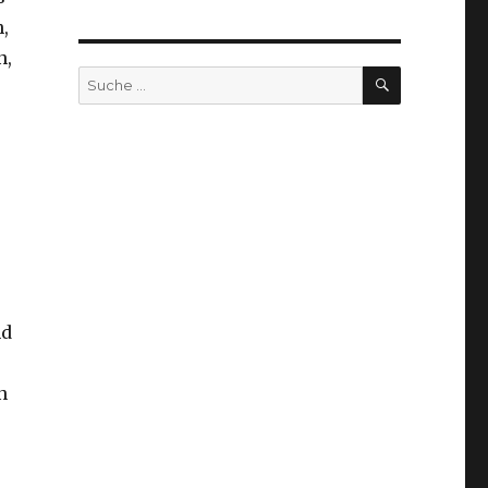
,
n,
SUCHEN
Suche
nach:
nd
n