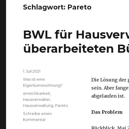
Schlagwort:
Pareto
BWL für Hausverw
überarbeiteten B
Veröffentlicht
1. Juli 2021
am
Kategorien
Was ist eine
Die Lösung der 
Eigentumswohnung?
sein. Aber fang
Schlagwörter
erreichbarkeit
,
abgelaufen ist.
Hausverwalter
,
Hausverwaltung
,
Pareto
Das Problem
Schreibe einen
zu
Kommentar
BWL
Rückblick, Mai 