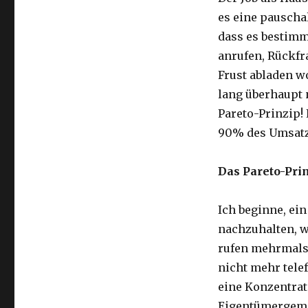
es eine pauscha
dass es bestimm
anrufen, Rückfr
Frust abladen w
lang überhaupt 
Pareto-Prinzip
90% des Umsatz
Das Pareto-Pri
Ich beginne, ei
nachzuhalten, 
rufen mehrmals
nicht mehr telef
eine Konzentra
Eigentümergemei