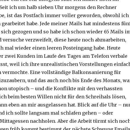
Seit ich um halb sieben Uhr morgens den Rechner
be, ist das Postfach immer voller geworden, obwohl ich
 gearbeitet habe. Jede meiner Mails hat mindestens fün
sich gezogen und so habe ich schon wieder 65 Mails i
 versuche verzweifelt, diese heute noch abzuarbeiten,
ch mal wieder einen leeren Posteingang habe. Heute
r zwei Kunden im Laufe des Tages am Telefon verbale
sst, weil ich ihre unrealistischen Vorstellungen einfac
en vermochte. Eine vollständige Balkonsanierung für
izuzaubern, und das auch noch bis Ende des Monats, wa
on utopisch – und die Konflikte mit den verhassten
ch beim besten Willen nicht für den Schreihals lösen,
ann eben an mir ausgelassen hat. Blick auf die Uhr – nu
und ich sollte langsam mal schlafen gehen – oder
Mittagessen nachholen. Aber die Arbeit türmt sich noc
gen früh kommt bestimmt der nächste Schwung Emails