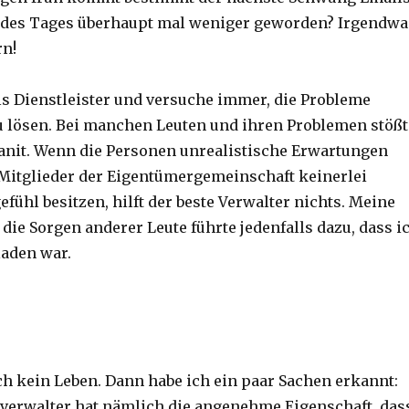
e des Tages überhaupt mal weniger geworden? Irgendwa
rn!
ls Dienstleister und versuche immer, die Probleme
u lösen. Bei manchen Leuten und ihren Problemen stößt
anit. Wenn die Personen unrealistische Erwartungen
 Mitglieder der Eigentümergemeinschaft keinerlei
ühl besitzen, hilft der beste Verwalter nichts. Meine
die Sorgen anderer Leute führte jedenfalls dazu, dass i
laden war.
ch kein Leben. Dann habe ich ein paar Sachen erkannt:
sverwalter hat nämlich die angenehme Eigenschaft, das