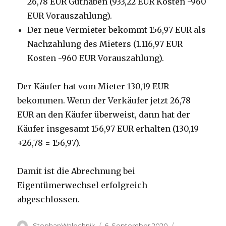
26,78 EUR Guthaben (933,22 EUR Kosten -960
EUR Vorauszahlung).
Der neue Vermieter bekommt 156,97 EUR als
Nachzahlung des Mieters (1.116,97 EUR
Kosten -960 EUR Vorauszahlung).
Der Käufer hat vom Mieter 130,19 EUR
bekommen. Wenn der Verkäufer jetzt 26,78
EUR an den Käufer überweist, dann hat der
Käufer insgesamt 156,97 EUR erhalten (130,19
+26,78 = 156,97).
Damit ist die Abrechnung bei
Eigentümerwechsel erfolgreich
abgeschlossen.
Autor
Veröffentlicht
Kategorien
StephanWalochnik
6. September 2020