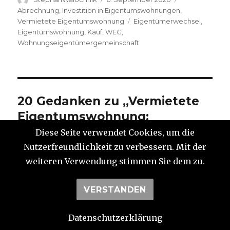
am
Abrechnung
,
Investition in Eigentumswohnungen
,
Schlagwörter
Vermietete Eigentumswohnung
Eigentümerwechsel
,
Eigentumswohnung
,
Kauf
,
WEG
,
Wohnungseigentümergemeinschaft
20 Gedanken zu „Vermietete
Eigentumswohnung:
Abrechnung bei
Diese Seite verwendet Cookies, um die
Eigentümerwechsel“
Nutzerfreundlichkeit zu verbessern. Mit der
weiteren Verwendung stimmen Sie dem zu.
VERSTANDEN
Manfred Tempel
sagt:
14. September 2022 um 9:47 Uhr
Datenschutzerklärung