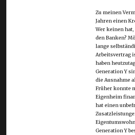
Zu meinen Vermu
Jahren einen Kre
Wer keinen hat, 
den Banken? Mög
lange selbständi
Arbeitsvertrag i
haben heutzutag
Generation Y si
die Ausnahme al
Früher konnte m
Eigenheim finan
hat einen unbef
Zusatzleistunge
Eigentumswohnun
Generation Y be