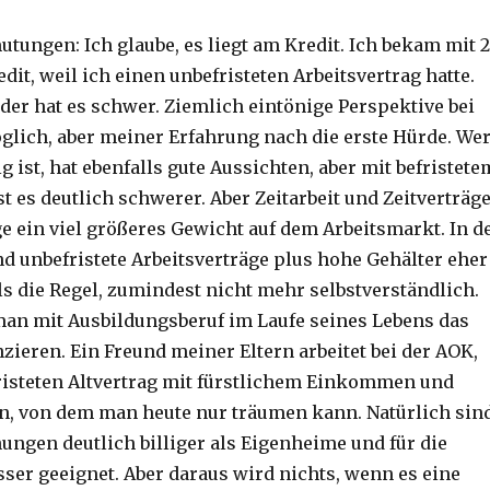
tungen: Ich glaube, es liegt am Kredit. Ich bekam mit 2
dit, weil ich einen unbefristeten Arbeitsvertrag hatte.
der hat es schwer. Ziemlich eintönige Perspektive bei
lich, aber meiner Erfahrung nach die erste Hürde. We
g ist, hat ebenfalls gute Aussichten, aber mit befristete
st es deutlich schwerer. Aber Zeitarbeit und Zeitverträg
e ein viel größeres Gewicht auf dem Arbeitsmarkt. In d
nd unbefristete Arbeitsverträge plus hohe Gehälter eher
s die Regel, zumindest nicht mehr selbstverständlich.
an mit Ausbildungsberuf im Laufe seines Lebens das
zieren. Ein Freund meiner Eltern arbeitet bei der AOK,
risteten Altvertrag mit fürstlichem Einkommen und
n, von dem man heute nur träumen kann. Natürlich sin
gen deutlich billiger als Eigenheime und für die
sser geeignet. Aber daraus wird nichts, wenn es eine