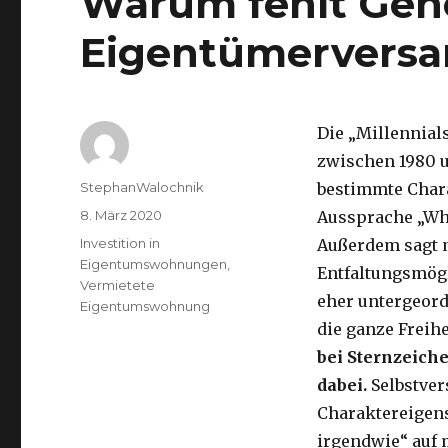
Warum fehlt Gene
Eigentümervers
Die „Millennials
zwischen 1980 
Autor
StephanWalochnik
bestimmte Chara
Veröffentlicht
8. März 2020
Aussprache „Why
am
Kategorien
Investition in
Außerdem sagt m
Eigentumswohnungen
,
Entfaltungsmögl
Vermietete
eher untergeord
Eigentumswohnung
die ganze Freih
bei Sternzeich
dabei.
Selbstver
Charaktereigens
irgendwie“ auf 