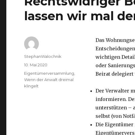
Rechtswidriger Be
lassen wir mal de
Das Wohnungseig
Entscheidungen 
Autor
StephanWalochnik
wichtigen Deta
Veröffentlicht
10. Mai 2020
oder Sanierungs
am
Kategorien
Eigentümerversammlung
,
Beirat delegiert
Wenn der Anwalt dreimal
klingelt
Der Verwalter 
informieren. Der
unterstützen – 
selbst (von Not
Die Eigentümer 
Eigentümerversa