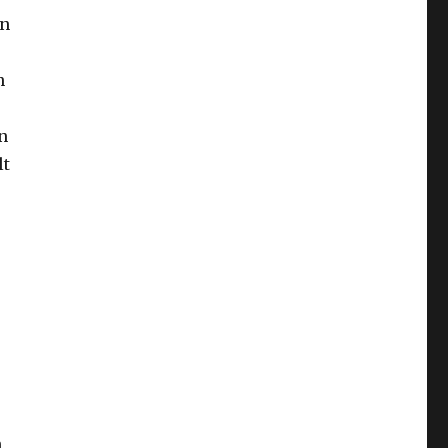
en
n
n
lt
n