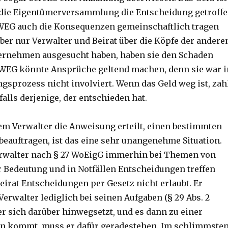
 die Eigentümerversammlung die Entscheidung getroff
e WEG auch die Konsequenzen gemeinschaftlich tragen
er nur Verwalter und Beirat über die Köpfe der andere
ernehmen ausgesucht haben, haben sie den Schaden
 WEG könnte Ansprüche geltend machen, denn sie war i
gsprozess nicht involviert. Wenn das Geld weg ist, zah
alls derjenige, der entschieden hat.
dem Verwalter die Anweisung erteilt, einen bestimmten
eauftragen, ist das eine sehr unangenehme Situation.
rwalter nach § 27 WoEigG immerhin bei Themen von
 Bedeutung und in Notfällen Entscheidungen treffen
eirat Entscheidungen per Gesetz nicht erlaubt. Er
Verwalter lediglich bei seinen Aufgaben (§ 29 Abs. 2
r sich darüber hinwegsetzt, und es dann zu einer
on kommt, muss er dafür geradestehen. Im schlimmste