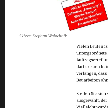
Skizze: Stephan Walochnik
Vielen Leuten is
untergeordnete A
Auftragserteilu
darf er auch ke
verlangen, dass
Bauarbeiten oh
Stellen Sie sic
ausgewählt, der
Vielleicht wurd