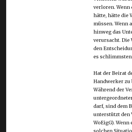
verloren. Wenn
hätte, hätte di
müssen. Wenn ab
hinweg das Unt
verursacht. Die
den Entscheidun
es schlimmstenf
Hat der Beirat 
Handwerker zu b
Während der Ve
untergeordneter
darf, sind dem B
unterstützt den 
WoEigG). Wenn e
solchen Situati