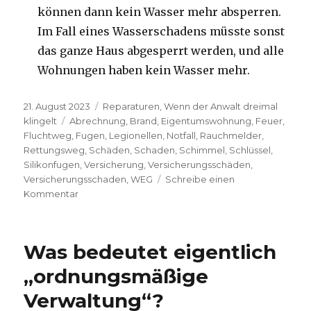
können dann kein Wasser mehr absperren.
Im Fall eines Wasserschadens müsste sonst
das ganze Haus abgesperrt werden, und alle
Wohnungen haben kein Wasser mehr.
Veröffentlicht
Kategorien
21. August 2023
Reparaturen
,
Wenn der Anwalt dreimal
am
Schlagwörter
klingelt
Abrechnung
,
Brand
,
Eigentumswohnung
,
Feuer
,
Fluchtweg
,
Fugen
,
Legionellen
,
Notfall
,
Rauchmelder
,
Rettungsweg
,
Schäden
,
Schaden
,
Schimmel
,
Schlüssel
,
Silikonfugen
,
Versicherung
,
Versicherungsschäden
,
Versicherungsschaden
,
WEG
Schreibe einen
zu
Kommentar
Vermeidung
von
größeren
Was bedeutet eigentlich
Schäden
„ordnungsmäßige
Verwaltung“?