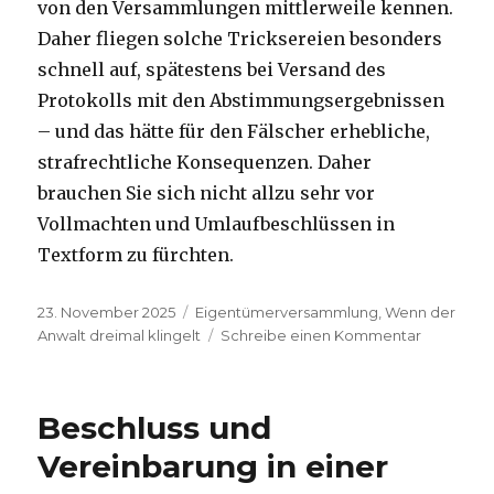
von den Versammlungen mittlerweile kennen.
Daher fliegen solche Tricksereien besonders
schnell auf, spätestens bei Versand des
Protokolls mit den Abstimmungsergebnissen
– und das hätte für den Fälscher erhebliche,
strafrechtliche Konsequenzen. Daher
brauchen Sie sich nicht allzu sehr vor
Vollmachten und Umlaufbeschlüssen in
Textform zu fürchten.
Veröffentlicht
Kategorien
23. November 2025
Eigentümerversammlung
,
Wenn der
am
zu
Anwalt dreimal klingelt
Schreibe einen Kommentar
Textform
oder
Schriftfor
Beschluss und
Vereinbarung in einer