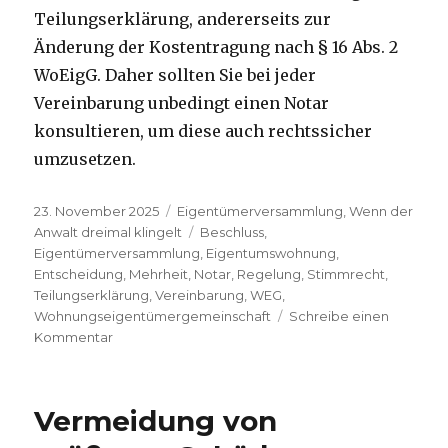
Teilungserklärung, andererseits zur
Änderung der Kostentragung nach § 16 Abs. 2
WoEigG. Daher sollten Sie bei jeder
Vereinbarung unbedingt einen Notar
konsultieren, um diese auch rechtssicher
umzusetzen.
Veröffentlicht
Kategorien
23. November 2025
Eigentümerversammlung
,
Wenn der
am
Schlagwörter
Anwalt dreimal klingelt
Beschluss
,
Eigentümerversammlung
,
Eigentumswohnung
,
Entscheidung
,
Mehrheit
,
Notar
,
Regelung
,
Stimmrecht
,
Teilungserklärung
,
Vereinbarung
,
WEG
,
Wohnungseigentümergemeinschaft
Schreibe einen
zu
Kommentar
Beschluss
und
Vereinbarung
Vermeidung von
in
einer