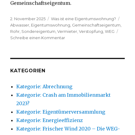
Gemeinschaftseigentum.
Veröffentlicht
Kategorien
Schlag
2. November 2025
Was ist eine Eigentumswohnung?
am
Abwasser
,
Eigentumswohnung
,
Gemeinschaftseigentum
,
Rohr
,
Sondereigentum
,
Vermieter
,
Verstopfung
,
WEG
zu
Schreibe einen Kommentar
Beispiel
verstopfte
Abwasserleitung
(Sonder-
und
KATEGORIEN
Gemeinschaftseigentum)
Kategorie: Abrechnung
Kategorie: Crash am Immobilienmarkt
2023?
Kategorie: Eigentümerversammlung
Kategorie: Energieeffizienz
Kategorie: Frischer Wind 2020 – Die WEG-