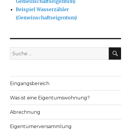
Gemeinschaftseigentum)
Beispiel Wasserzähler
(Gemeinschaftseigentum)
SU
Suche
nach:
Eingangsbereich
Was ist eine Eigentumswohnung?
Abrechnung
Eigentümerversammlung