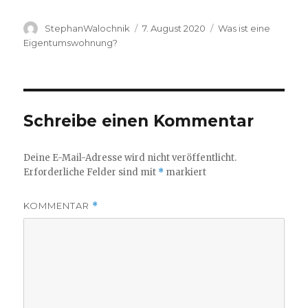
Autor
Veröffentlicht
Kategorien
StephanWalochnik
7. August 2020
Was ist eine
am
Eigentumswohnung?
Schreibe einen Kommentar
Deine E-Mail-Adresse wird nicht veröffentlicht.
Erforderliche Felder sind mit
*
markiert
KOMMENTAR
*