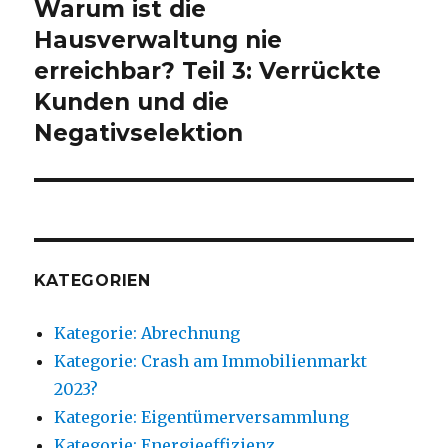
Warum ist die
Nächster
Beitrag:
Hausverwaltung nie
erreichbar? Teil 3: Verrückte
Kunden und die
Negativselektion
KATEGORIEN
Kategorie: Abrechnung
Kategorie: Crash am Immobilienmarkt
2023?
Kategorie: Eigentümerversammlung
Kategorie: Energieeffizienz