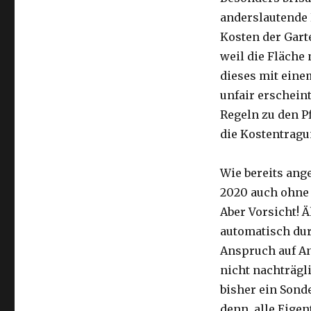
anderslautende 
Kosten der Garte
weil die Fläche
dieses mit eine
unfair erscheint
Regeln zu den P
die Kostentragu
Wie bereits ang
2020 auch ohne
Aber Vorsicht! 
automatisch dur
Anspruch auf An
nicht nachträgl
bisher ein Sonde
denn, alle Eige