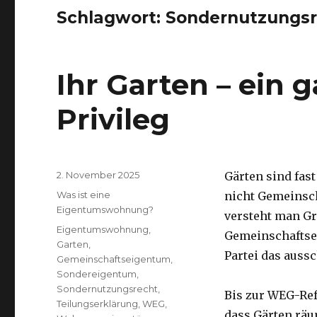
Schlagwort:
Sondernutzungsr
Ihr Garten – ein 
Privileg
Veröffentlicht
2. November 2025
Gärten sind fas
am
Kategorien
Was ist eine
nicht Gemeinsc
Eigentumswohnung?
versteht man Gr
Schlagwörter
Eigentumswohnung
,
Gemeinschaftse
Garten
,
Partei das auss
Gemeinschaftseigentum
,
Sondereigentum
,
Sondernutzungsrecht
,
Bis zur WEG-Re
Teilungserklärung
,
WEG
,
dass Gärten räu