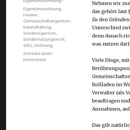
Eigentumswohnung?
Nehmen wir zum 
Schlagwörter
Eigentumswohnung
,
das gehört lau
Fenster
,
Zu den Gründen 
Gemeinschaftseigentum
,
Instandhaltung
,
Unterschied zw
Sondereigentum
,
denn danach ric
Sondernutzungsrecht
,
was nutzen darf
WEG
,
Wohnung
Schreibe einen
zu
Kommentar
Viele Dinge, mi
Sondereigentum,
Berührungspunkt
Gemeinschaftseigentum,
Gemeinschaftsei
Nutzungsrechte
und
Rollladen im Wo
Instandhaltungspflichten
Verwalter (als V
in
beauftragen und
der
WEG
Ausnahmen, auf
Das gilt natürl