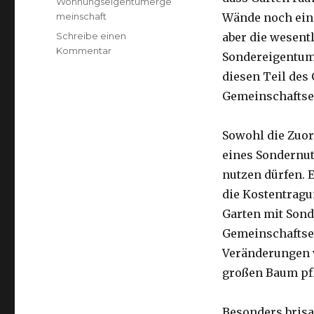
Wohnungseigentümerge
meinschaft
Wände noch ein
Schreibe einen
aber die wesent
zu
Kommentar
Sondereigentum.
Ihr
diesen Teil des
Garten
–
Gemeinschaftse
ein
ganz
Sowohl die Zuo
besonderes
Privileg
eines Sondernut
nutzen dürfen. 
die Kostentrag
Garten mit Son
Gemeinschaftsei
Veränderungen 
großen Baum pfl
Besonders brisa