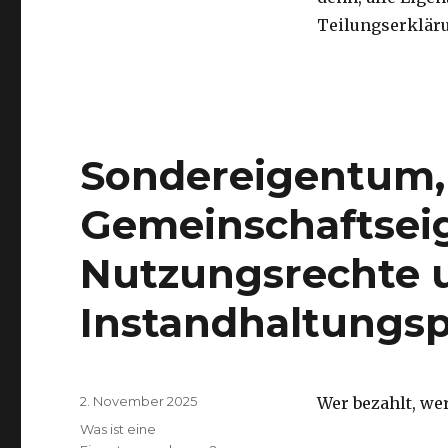
Teilungserklär
Sondereigentum,
Gemeinschaftsei
Nutzungsrechte 
Instandhaltungsp
Veröffentlicht
2. November 2025
Wer bezahlt, we
am
Kategorien
Was ist eine