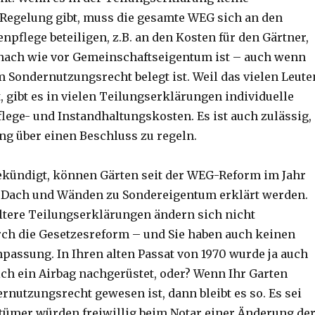
Regelung gibt, muss die gesamte WEG sich an den
npflege beteiligen, z.B. an den Kosten für den Gärtner,
 nach wie vor Gemeinschaftseigentum ist – auch wenn
m Sondernutzungsrecht belegt ist. Weil das vielen Leute
, gibt es in vielen Teilungserklärungen individuelle
flege- und Instandhaltungskosten. Es ist auch zulässig,
ng über einen Beschluss zu regeln.
ekündigt, können Gärten seit der WEG-Reform im Jahr
 Dach und Wänden zu Sondereigentum erklärt werden.
Ältere Teilungserklärungen ändern sich nicht
ch die Gesetzesreform – und Sie haben auch keinen
passung. In Ihren alten Passat von 1970 wurde ja auch
ich ein Airbag nachgerüstet, oder? Wenn Ihr Garten
rnutzungsrecht gewesen ist, dann bleibt es so. Es sei
ntümer würden freiwillig beim Notar einer Änderung de