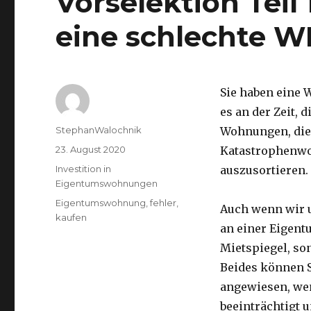
Vorselektion Teil
eine schlechte W
Sie haben eine 
es an der Zeit, 
Autor
StephanWalochnik
Wohnungen, die 
Veröffentlicht
23. August 2020
Katastrophenwo
am
Kategorien
Investition in
auszusortieren. 
Eigentumswohnungen
Schlagwörter
Eigentumswohnung
,
fehler
,
Auch wenn wir u
kaufen
an einer Eigen
Mietspiegel, s
Beides können Si
angewiesen, wen
beeinträchtigt 