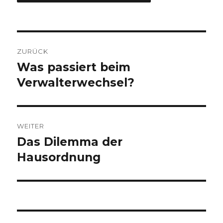
Beitragsnavigation
ZURÜCK
Was passiert beim
Vorheriger
Beitrag:
Verwalterwechsel?
WEITER
Das Dilemma der
Nächster
Beitrag:
Hausordnung