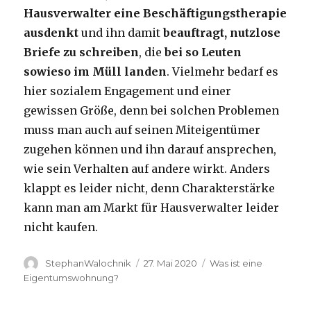
Hausverwalter eine Beschäftigungstherapie
ausdenkt
und ihn damit
beauftragt, nutzlose
Briefe zu schreiben
, die
bei so Leuten
sowieso im Müll landen
. Vielmehr bedarf es
hier sozialem Engagement und einer
gewissen Größe, denn bei solchen Problemen
muss man auch auf seinen Miteigentümer
zugehen können und ihn darauf ansprechen,
wie sein Verhalten auf andere wirkt. Anders
klappt es leider nicht, denn Charakterstärke
kann man am Markt für Hausverwalter leider
nicht kaufen.
Autor
Veröffentlicht
Kategorien
StephanWalochnik
27. Mai 2020
Was ist eine
am
Eigentumswohnung?